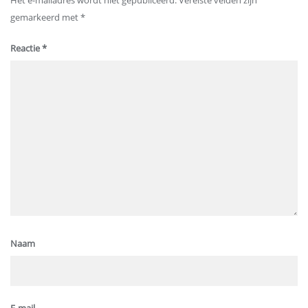
Het e-mailadres wordt niet gepubliceerd.
Vereiste velden zijn
gemarkeerd met
*
Reactie
*
Naam