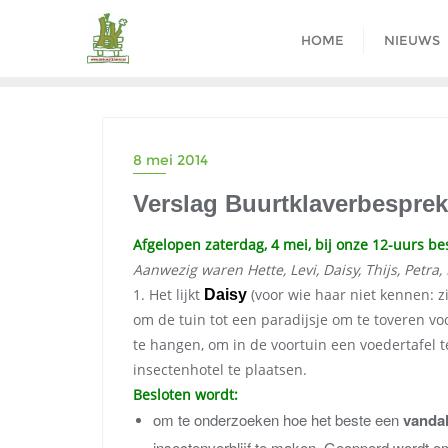
Ga
naar
HOME
NIEUWS
de
inhoud
8 mei 2014
Verslag Buurtklaverbesprek
Afgelopen zaterdag, 4 mei, bij onze 12-uurs 
Aanwezig waren Hette, Levi, Daisy, Thijs, Petra,
1. Het lijkt
(voor wie haar niet kennen: zi
Daisy
om de tuin tot een paradijsje om te toveren voo
te hangen, om in de voortuin een voedertafel 
insectenhotel te plaatsen.
Besloten wordt:
om te onderzoeken hoe het beste een
vanda
insectenverblijf te maken. Geopperd wordt om