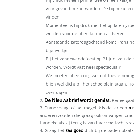
Hij vindt het een prima idee om een kastje 
voor gevonden kan worden. De bijen zullen
vinden.
Momenteel is hij druk met het op laten groe
worden voor de bijen kunnen arriveren.
Aanstaande zaterdagochtend komt Frans naar
bijenvolkje.
Bij het zonnewendefeest op 21 juni zou de 
worden. Wordt vast heel spectaculair!
We moeten alleen nog wel ook toestemming 
bijen wel dicht bij het schoolplein staan.
overtuigen.
2.
Renée gaat 
De Nieuwsbrief wordt gemist.
3. Diane vraagt of het mogelijk is dat er een
ni
anderen zouden die graag ook ontvangen omdat
Hanneke als zij terug is van haar voettocht vra
4. Graag het
zaaigoed
dichtbij de paden plaat