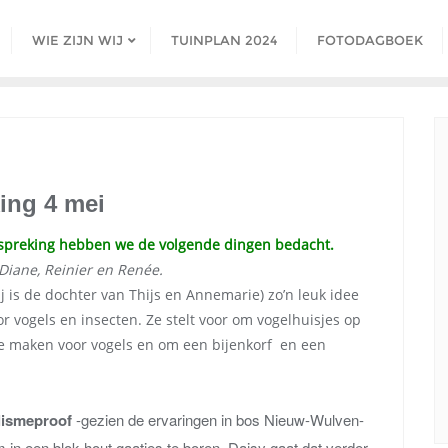
WIE ZIJN WIJ
TUINPLAN 2024
FOTODAGBOEK
ing 4 mei
bespreking hebben we de volgende dingen bedacht.
 Diane, Reinier en Renée.
j is de dochter van Thijs en Annemarie) zo’n leuk idee
r vogels en insecten. Ze stelt voor om vogelhuisjes op
te maken voor vogels en om een bijenkorf en een
lismeproof
-gezien de ervaringen in bos Nieuw-Wulven-
 in een blok hout gaatjes te boren. Daisy gaat dat verder