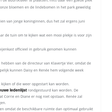
in de BuurtKlaver te plaatsen, mits daar een goede plek
 onze bloemen en de lindebomen in het park geweldig
ien van jonge koninginnen, dus het zal ergens juni
 de tuin om te kijken wat een mooi plekje is voor zijn
bijenkast officieel in gebruik genomen kunnen
hebben van de directeur van Klavertje Vier, omdat de
 Hopelijk kunnen Daisy en Renée hem volgende week
kijken of die weer opgestart kan worden.
rondgestuurd kan worden. De
euwe ledenlijst
 Corrie en Diane er nog niet opstaan. Renée zal
gen.
sen omdat de beschikbare ruimte dan optimaal gebruikt