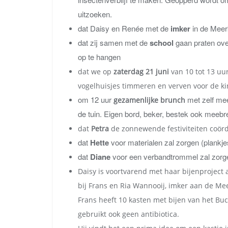
uitzoeken.
dat Daisy en Renée met de
imker
in de Meer
dat zij samen met de
school
gaan praten ove
op te hangen
dat we op
zaterdag 21 juni
van 10 tot 13 uu
vogelhuisjes timmeren en verven voor de k
om 12 uur
met zelf mee
gezamenlijke brunch
de tuin. Eigen bord, beker, bestek ook meebr
dat
Petra
de zonnewende festiviteiten coörd
dat
Hette
voor materialen zal zorgen (plankjes
dat
Diane
voor een verbandtrommel zal zorgen
Daisy is voortvarend met haar bijenproject
bij Frans en Ria Wannooij, imker aan de Me
Frans heeft 10 kasten met bijen van het Buckf
gebruikt ook geen antibiotica.