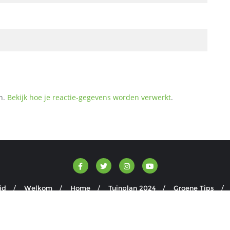
n.
Bekijk hoe je reactie-gegevens worden verwerkt
.
id
Welkom
Home
Tuinplan 2024
Groene Tips
er . Alle rechten voorbehouden.
Aangedreven door
WordPress
&
On