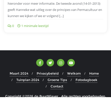
hieronder voor meer informatie. De tweede avond (14-01-2013)
geeft Hanneke wat uitleg over de principes van Permacultuur en
kunnen we kijken of we er volgend […]
0
1 minimale leestijd
Maart 2024
Privacybeleid
Welkom
Home
Tuinplan 2024
Groene Tips
Fotodagboek
Contact
Copyright ©2026 de BuurtKlaver . Alle rechten voorbehouden.
Aangedreven door
WordPress
&
Ontworpen door
Bizberg Themes