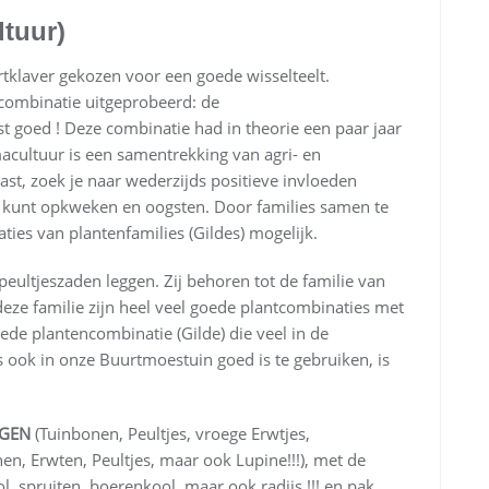
tuur)
tklaver gekozen voor een goede wisselteelt.
ombinatie uitgeprobeerd: de
goed ! Deze combinatie had in theorie een paar jaar
acultuur is een samentrekking van agri- en
st, zoek je naar wederzijds positieve invloeden
en kunt opkweken en oogsten. Door families samen te
aties van plantenfamilies (Gildes) mogelijk.
ultjeszaden leggen. Zij behoren tot de familie van
e familie zijn heel veel goede plantcombinaties met
ede plantencombinatie (Gilde) die veel in de
ook in onze Buurtmoestuin goed is te gebruiken, is
IGEN
(Tuinbonen, Peultjes, vroege Erwtjes,
n, Erwten, Peultjes, maar ook Lupine!!!), met de
ol, spruiten, boerenkool, maar ook radijs !!! en pak