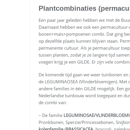
Plantcombinaties (permacul
Een paar jaar geleden hebben we met de Buur
Daarnaast hebben we ook een permacultuur-c
bonen+maïs+pompoenen combi. Dat ging best 
op dezelfde plaats kunnen blijven staan. Perm
permanente cultuur. Als je permacultuur toepa
tussen planten, zodat je ze langere tijd sam
voegen krijg je een GILDE. Er zijn vele combin
De komende tijd gaan we weer tuinbonen en pe
de LEGUMINAOSEA (Vlinderbloemigen). Met dez
andere families in één GILDE mogelijk. Een go
Nederlandse tuinbouw word toegepast en dus 
de combi van:
– De familie
LEGUMINOSAE/VLINDERBLOEM
Pronkbonen, Sperzie/Princessebonen, Snijbone
kolenfamilie
(
BRASSICACEA
, broccoli, palmko