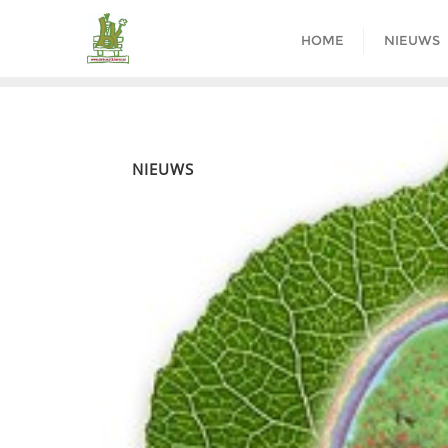
Ga
naar
HOME
NIEUWS
de
inhoud
NIEUWS