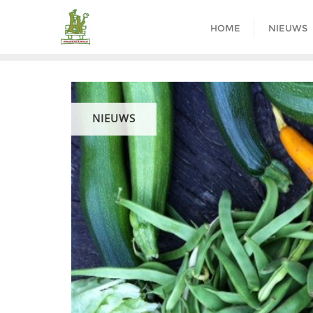
Ga
naar
HOME
NIEUWS
de
inhoud
NIEUWS